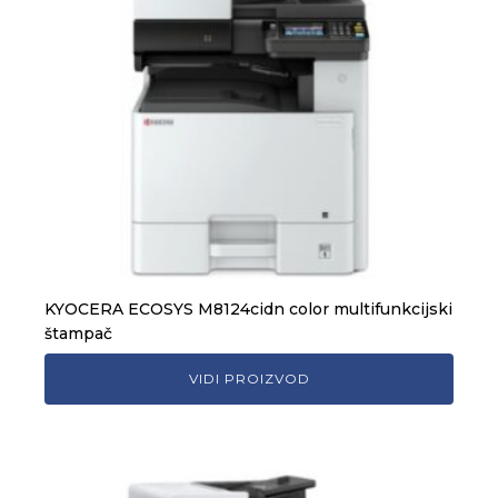
KYOCERA ECOSYS M8124cidn color multifunkcijski
štampač
VIDI PROIZVOD