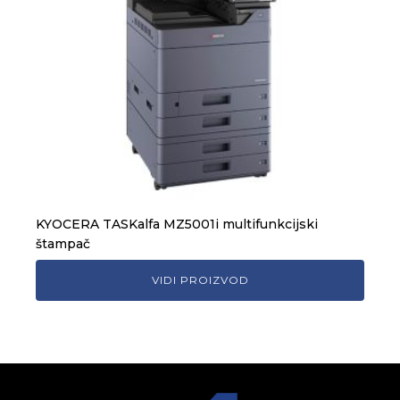
KYOCERA TASKalfa MZ5001i multifunkcijski
štampač
VIDI PROIZVOD