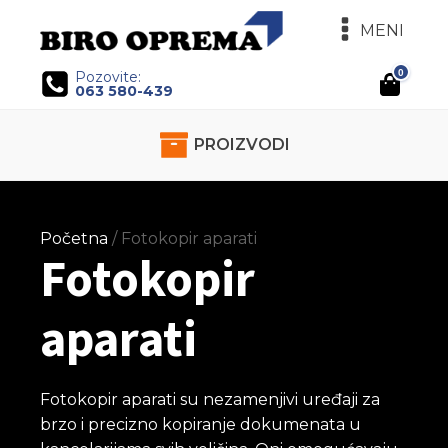
MENI
0
Pozovite:
063 580-439
PROIZVODI
Početna
/ Fotokopir aparati
Fotokopir
aparati
Fotokopir aparati su nezamenjivi uređaji za
brzo i precizno kopiranje dokumenata u