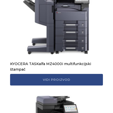
KYOCERA TASKalfa MZ4000i multifunkcijski
štampač
VIDI PROIZVOD