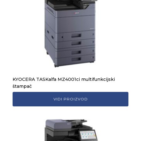
KYOCERA TASKalfa MZ4001ci multifunkcijski
štampač
VIDI PROIZVOD