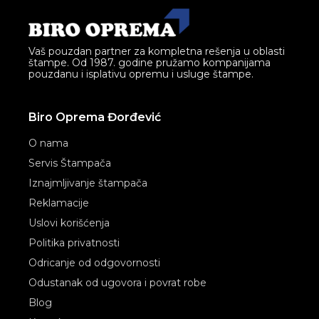
Vaš pouzdan partner za kompletna rešenja u oblasti
štampe. Od 1987. godine pružamo kompanijama
pouzdanu i isplativu opremu i usluge štampe.
Biro Oprema Đorđević
O nama
Servis Štampača
Iznajmljivanje štampača
Reklamacije
Uslovi korišćenja
Politika privatnosti
Odricanje od odgovornosti
Odustanak od ugovora i povrat robe
Blog