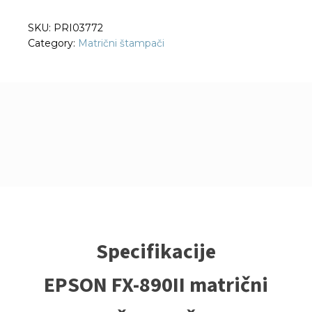
SKU:
PRI03772
Category:
Matrični štampači
Specifikacije
EPSON FX-890II matrični