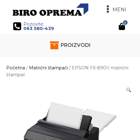
MENI
0
Pozovite:
063 580-439
PROIZVODI
Početna
/
Matrični štampači
/ EPSON FX-890II matrični
štampač
🔍