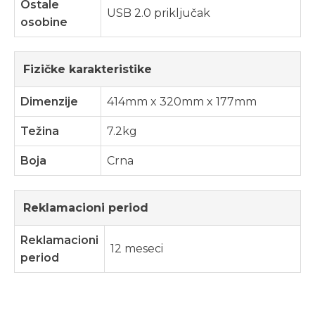
Ostale
USB 2.0 priključak
osobine
Fizičke karakteristike
Dimenzije
414mm x 320mm x 177mm
Težina
7.2kg
Boja
Crna
Reklamacioni period
Reklamacioni
12 meseci
period