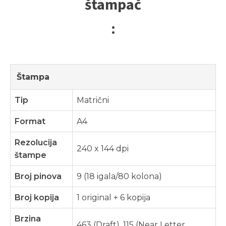
štampač
:
Štampa
Tip
Matrični
Format
A4
Rezolucija
240 x 144 dpi
štampe
Broj pinova
9 (18 igala/80 kolona)
Broj kopija
1 original + 6 kopija
Brzina
463 (Draft), 115 (Near Letter