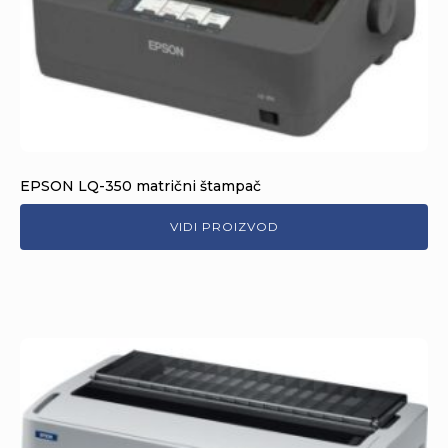
EPSON LQ-350 matrični štampač
VIDI PROIZVOD