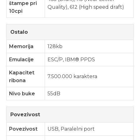
štampe pri
Quality), 612 (High speed draft)
10cpi
Ostalo
Memorija
128kb
Emulacije
ESC/P, IBM® PPDS
Kapacitet
7.500.000 karaktera
ribona
Nivo buke
55dB
Povezivost
Povezivost
USB, Paralelni port