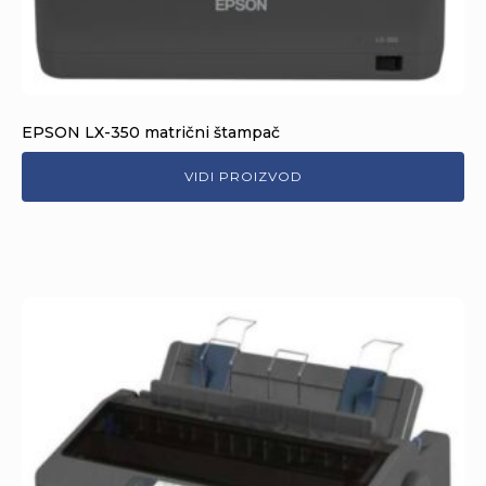
EPSON LX-350 matrični štampač
VIDI PROIZVOD