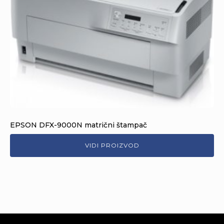
EPSON DFX-9000N matrični štampač
VIDI PROIZVOD