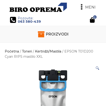
MENI
0
Pozovite:
063 580-439
PROIZVODI
Početna
/
Toneri
/
Kertridži/Mastila
/ EPSON T01D200
Cyan RIPS mastilo XXL
🔍