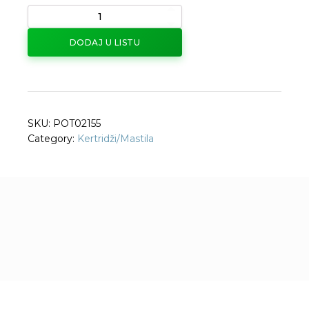
DODAJ U LISTU
SKU:
POT02155
Category:
Kertridži/Mastila