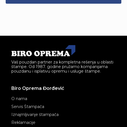
Vaš pouzdan partner za kompletna rešenja u oblasti
štampe. Od 1987. godine pružamo kompanijama
pouzdanu i isplativu opremu i usluge štampe.
Biro Oprema Đorđević
O nama
Servis Štampača
Iznajmljivanje štampača
Reklamacije