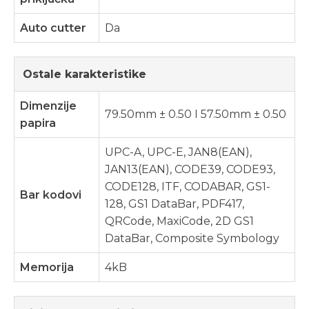
Auto cutter
Da
Ostale karakteristike
Dimenzije
79.50mm ± 0.50 I 57.50mm ± 0.50
papira
UPC-A, UPC-E, JAN8(EAN),
JAN13(EAN), CODE39, CODE93,
CODE128, ITF, CODABAR, GS1-
Bar kodovi
128, GS1 DataBar, PDF417,
QRCode, MaxiCode, 2D GS1
DataBar, Composite Symbology
Memorija
4kB