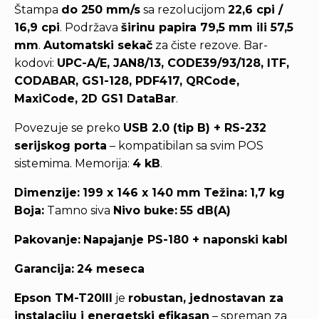
Štampa
do 250 mm/s
sa rezolucijom
22,6 cpi /
16,9 cpi
. Podržava
širinu papira 79,5 mm ili 57,5
mm
.
Automatski sekač
za čiste rezove. Bar-
kodovi:
UPC-A/E, JAN8/13, CODE39/93/128, ITF,
CODABAR, GS1-128, PDF417, QRCode,
MaxiCode, 2D GS1 DataBar
.
Povezuje se preko
USB 2.0 (tip B) + RS-232
serijskog porta
– kompatibilan sa svim POS
sistemima. Memorija:
4 kB
.
Dimenzije:
199 x 146 x 140 mm
Težina:
1,7 kg
Boja:
Tamno siva
Nivo buke:
55 dB(A)
Pakovanje:
Napajanje PS-180 + naponski kabl
Garancija:
24 meseca
Epson TM-T20III
je
robustan, jednostavan za
instalaciju i energetski efikasan
– spreman za