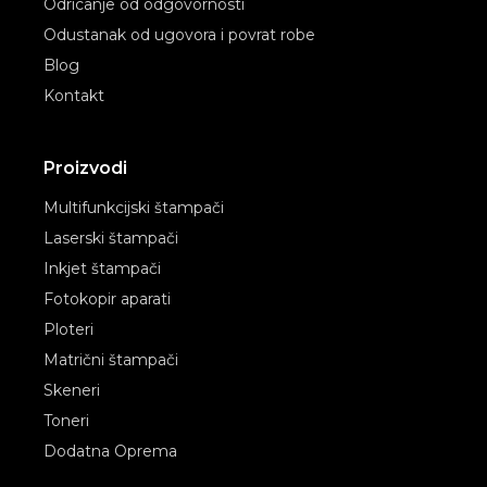
Odricanje od odgovornosti
Odustanak od ugovora i povrat robe
Blog
Kontakt
Proizvodi
Multifunkcijski štampači
Laserski štampači
Inkjet štampači
Fotokopir aparati
Ploteri
Matrični štampači
Skeneri
Toneri
Dodatna Oprema