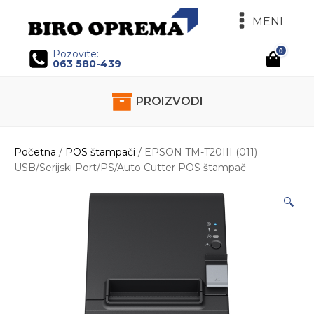
MENI
0
Pozovite:
063 580-439
PROIZVODI
Početna
/
POS štampači
/ EPSON TM-T20III (011)
USB/Serijski Port/PS/Auto Cutter POS štampač
🔍