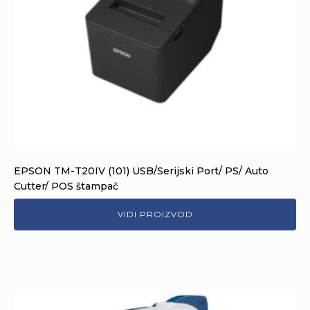
EPSON TM-T20IV (101) USB/Serijski Port/ PS/ Auto
Cutter/ POS štampač
VIDI PROIZVOD