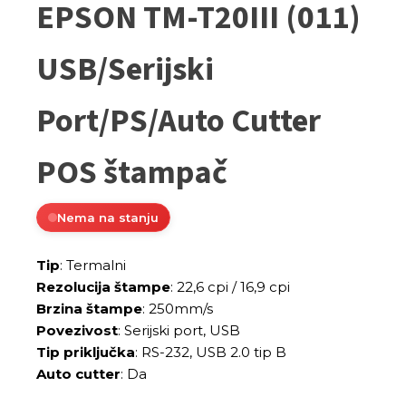
EPSON TM-T20III (011)
USB/Serijski
Port/PS/Auto Cutter
POS štampač
Nema na stanju
Tip
: Termalni
Rezolucija štampe
: 22,6 cpi / 16,9 cpi
Brzina štampe
: 250mm/s
Povezivost
: Serijski port, USB
Tip priključka
: RS-232, USB 2.0 tip B
Auto cutter
: Da