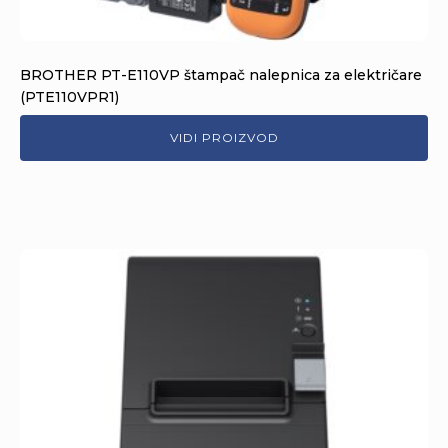
BROTHER PT-E110VP štampač nalepnica za električare
(PTE110VPR1)
VIDI PROIZVOD