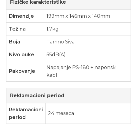
Fizičke karakteristike
Dimenzije
199mm x 146mm x 140mm
Težina
1.7kg
Boja
Tamno Siva
Nivo buke
55dB(A)
Napajanje PS-180 + naponski
Pakovanje
kabl
Reklamacioni period
Reklamacioni
24 meseca
period