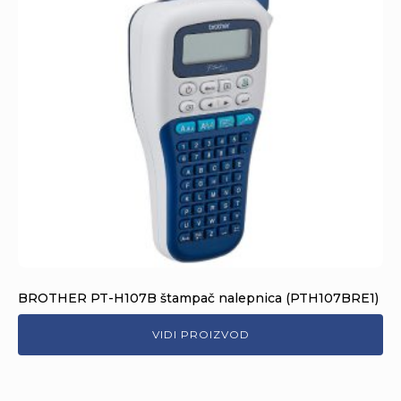
BROTHER PT-H107B štampač nalepnica (PTH107BRE1)
VIDI PROIZVOD