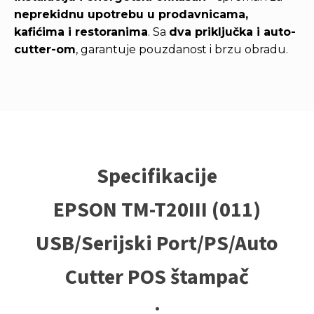
neprekidnu upotrebu u prodavnicama,
kafićima i restoranima
. Sa
dva priključka i auto-
cutter-om
, garantuje pouzdanost i brzu obradu.
Specifikacije
EPSON TM-T20III (011)
USB/Serijski Port/PS/Auto
Cutter POS štampač
: