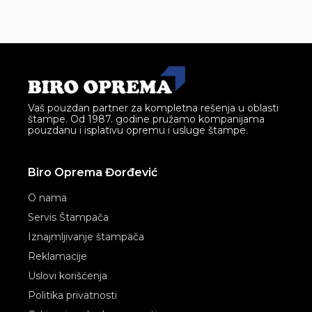
Vaš pouzdan partner za kompletna rešenja u oblasti
štampe. Od 1987. godine pružamo kompanijama
pouzdanu i isplativu opremu i usluge štampe.
Biro Oprema Đorđević
O nama
Servis Štampača
Iznajmljivanje štampača
Reklamacije
Uslovi korišćenja
Politika privatnosti