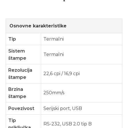
Osnovne karakteristike
Tip
Termalni
Sistem
Termalni
štampe
Rezolucija
22,6 cpi / 16,9 cpi
štampe
Brzina
250mm/s
štampe
Povezivost
Serijski port, USB
Tip
RS-232, USB 2.0 tip B
priključka