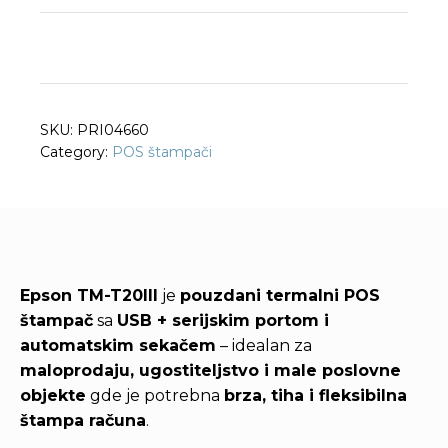
SKU:
PRI04660
Category:
POS štampači
Epson TM-T20III
je
pouzdani termalni POS
štampač
sa
USB + serijskim portom i
automatskim sekačem
– idealan za
maloprodaju, ugostiteljstvo i male poslovne
objekte
gde je potrebna
brza, tiha i fleksibilna
štampa računa
.